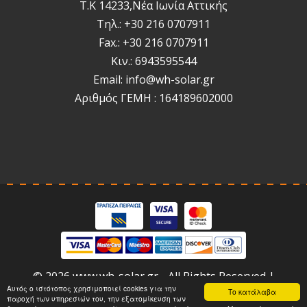
Τ.Κ 14233,Νέα Ιωνία Αττικής
Τηλ.: +30 216 0707911
Fax.: +30 216 0707911
Κιν.: 6943595544
Email: info@wh-solar.gr
Αριθμός ΓΕΜΗ : 164189602000
© 2026 www.wh-solar.gr - All Rights Reserved |
Αυτός ο ιστότοπος χρησιμοποιεί cookies για την
Κατασκευή Eshop
HellasSites
Το κατάλαβα
παροχή των υπηρεσιών του, την εξατομίκευση των