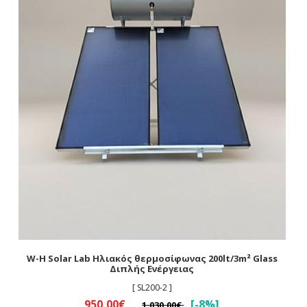
W-H Solar Lab Ηλιακός θερμοσίφωνας 200lt/3m² Glass
Διπλής Ενέργειας
[ SL200-2 ]
950,00€
[-8%]
1.030,00€