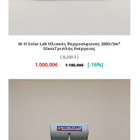
W-H Solar Lab Ηλιακός θερμοσίφωνας 200lt/3m²
GlassΤριπλής Ενέργειας
[ SL200-3 ]
1.000,00€
[-16%]
1.185,00€